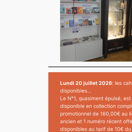
Lundi 20 juillet 2026
: les ca
disponibles…
Le N°1, quasiment épuisé, es
disponible en collection complè
promotionnel de 160,00€ au li
ancien et 1 numéro récent off
disponibles au tarif de 10€ du 