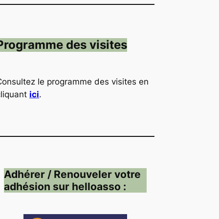
Programme des visites
Consultez le programme des visites en
cliquant
ici
.
Adhérer / Renouveler votre
adhésion sur helloasso :