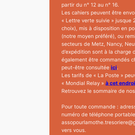
partir du n° 12 au n° 16.
Les cahiers peuvent être envoy
« Lettre verte suivie » jusque 
choix), mis à disposition en po
(notre moyen préféré), ou remi
secteurs de Metz, Nancy, Neu
d’expédition sont à la charge d
également être commandés che
peut-être consultée
ici
.
Les tarifs de « La Poste » pe
« Mondial Relay »
à cet endroi
Retrouvez le sommaire de nos
Pour toute commande : adress
numéro de téléphone portable 
assopourlamothe.tresoriere@g
vers vous.