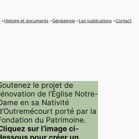
e
Histoire et documents
Généalogie
Les publications
Contact
Soutenez le projet de
rénovation de l’Église Notre-
Dame en sa Nativité
d’Outremécourt porté par la
Fondation du Patrimoine.
Cliquez sur l’image ci-
dessous pour créer un