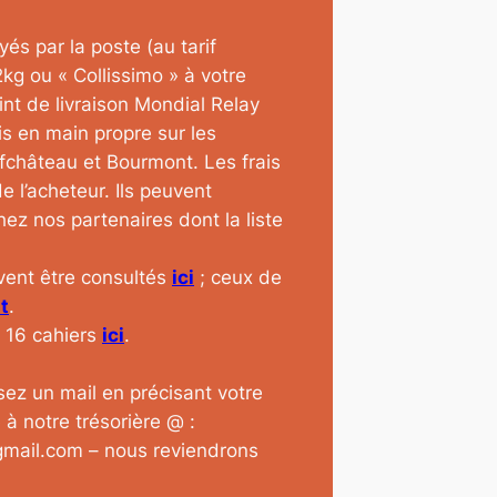
és par la poste (au tarif
2kg ou « Collissimo » à votre
int de livraison Mondial Relay
s en main propre sur les
fchâteau et Bourmont. Les frais
e l’acheteur. Ils peuvent
z nos partenaires dont la liste
uvent être consultés
ici
; ceux de
t
.
 16 cahiers
ici
.
ez un mail en précisant votre
à notre trésorière @ :
mail.com – nous reviendrons