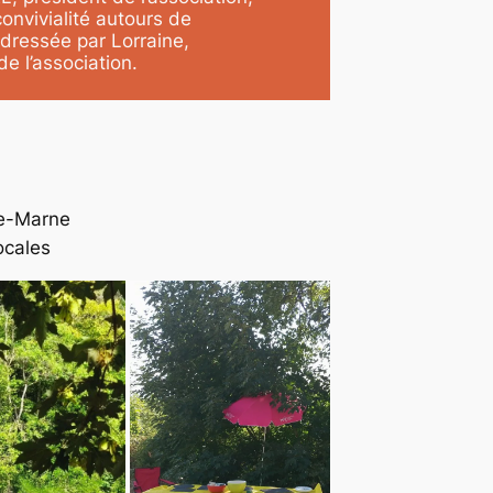
nvivialité autours de
 dressée par Lorraine,
e l’association.
te-Marne
ocales