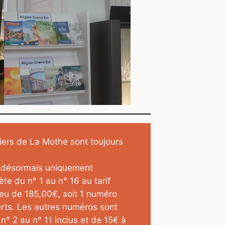
hiers de La Mothe sont toujours
t désormais uniquement
te du n° 1 au n° 16 au tarif
eu de 185,00€, soit 1 numéro
erts. Les autres numéros sont
n° 2 au n° 11 inclus et de 15€ à