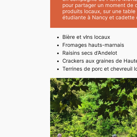
pour partager un moment de co
produits locaux, sur une table
étudiante à Nancy et cadette d
Bière et vIns locaux
Fromages hauts-marnais
Raisins secs d’Andelot
Crackers aux graines de Hau
Terrines de porc et chevreuil l